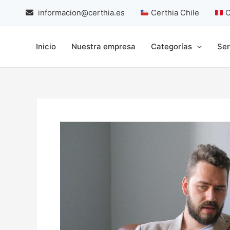
Skip
informacion@certhia.es
Certhia Chile
C
to
content
Inicio
Nuestra empresa
Categorías
Ser