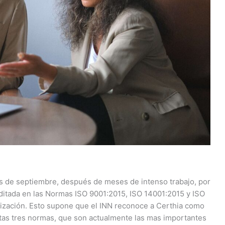
 de septiembre, después de meses de intenso trabajo, por
ditada en las Normas ISO 9001:2015, ISO 14001:2015 y ISO
lización. Esto supone que el INN reconoce a Certhia como
tas tres normas, que son actualmente las mas importantes